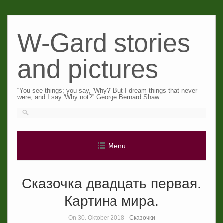
Skip
to
W-Gard stories
content
and pictures
“You see things; you say, 'Why?' But I dream things that never
were; and I say 'Why not?” George Bernard Shaw
Menu
Сказочка двадцать первая.
Картина мира.
On 30. Oktober 2018 -
Сказочки