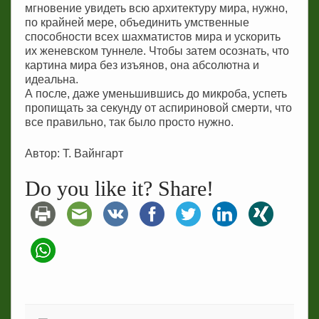
мгновение увидеть всю архитектуру мира, нужно,
по крайней мере, объединить умственные
способности всех шахматистов мира и ускорить
их женевском туннеле. Чтобы затем осознать, что
картина мира без изъянов, она абсолютна и
идеальна.
А после, даже уменьшившись до микроба, успеть
пропищать за секунду от аспириновой смерти, что
все правильно, так было просто нужно.
Автор: Т. Вайнгарт
Do you like it? Share!