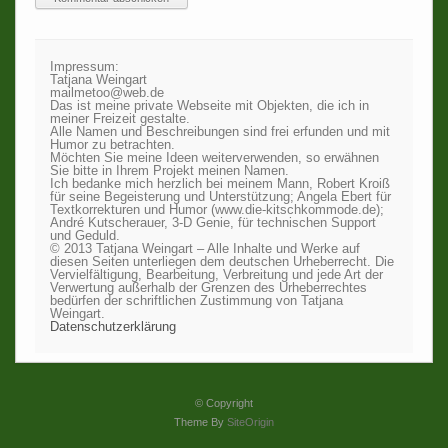
Impressum:
Tatjana Weingart
mailmetoo@web.de
Das ist meine private Webseite mit Objekten, die ich in
meiner Freizeit gestalte.
Alle Namen und Beschreibungen sind frei erfunden und mit
Humor zu betrachten.
Möchten Sie meine Ideen weiterverwenden, so erwähnen
Sie bitte in Ihrem Projekt meinen Namen.
Ich bedanke mich herzlich bei meinem Mann, Robert Kroiß
für seine Begeisterung und Unterstützung; Angela Ebert für
Textkorrekturen und Humor (www.die-kitschkommode.de);
André Kutscherauer, 3-D Genie, für technischen Support
und Geduld.
© 2013 Tatjana Weingart – Alle Inhalte und Werke auf
diesen Seiten unterliegen dem deutschen Urheberrecht. Die
Vervielfältigung, Bearbeitung, Verbreitung und jede Art der
Verwertung außerhalb der Grenzen des Urheberrechtes
bedürfen der schriftlichen Zustimmung von Tatjana
Weingart.
Datenschutzerklärung
© Copyright
Theme By
SiteOrigin