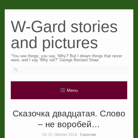
Skip
to
W-Gard stories
content
and pictures
“You see things; you say, 'Why?' But I dream things that never
were; and I say 'Why not?” George Bernard Shaw
Menu
Сказочка двадцатая. Слово
– не воробей…
On 15. Oktober 2018 -
Сказочки