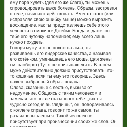
ему пора худеть (для его же блага), ты можешь
спровоцировать даже болезнь. Образы, застревая
в теле, начинают действовать. Вместо этого (или,
исправляя свою ошибку выше) можно выразить
восхищение, как ты представляешь себе этого
человека в смокинге Джеймс Бонда и, даже, он
тебе его чуточку напоминает, ему всего лишь
нужно похудеть.
Говоря мужу, что он похож на льва, ты
развиваешь его лидерские качества, а называя
его котёнком, уменьшаешь его мощь. (для жены
см. наоборот) Тут я не призываю лгать. В твоём
муже действительно должно присутствовать что-
то кошачье, если ты ему это говоришь. Здесь
важен выбранный образ, подача.
Слова, сказанные с лестью, вызывают
недоумение. Общаясь с таким человеком и
замечая, что после сказанного тебе: „как ты
чудесно сегодня выглядишь!“, он, поворачиваясь
с коллеге справа, говорит то же самое, ты
разачаровываешься. Такой человек не
присутствует при произнесении своих же слов. Он
на автомате.