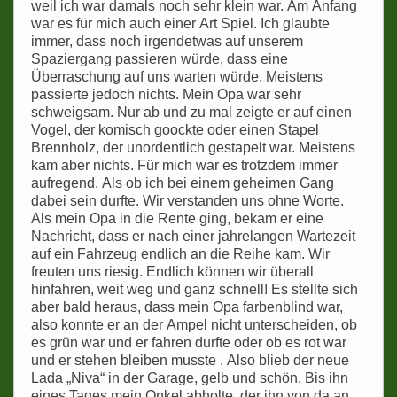
weil ich war damals noch sehr klein war. Am Anfang
war es für mich auch einer Art Spiel. Ich glaubte
immer, dass noch irgendetwas auf unserem
Spaziergang passieren würde, dass eine
Überraschung auf uns warten würde. Meistens
passierte jedoch nichts. Mein Opa war sehr
schweigsam. Nur ab und zu mal zeigte er auf einen
Vogel, der komisch goockte oder einen Stapel
Brennholz, der unordentlich gestapelt war. Meistens
kam aber nichts. Für mich war es trotzdem immer
aufregend. Als ob ich bei einem geheimen Gang
dabei sein durfte. Wir verstanden uns ohne Worte.
Als mein Opa in die Rente ging, bekam er eine
Nachricht, dass er nach einer jahrelangen Wartezeit
auf ein Fahrzeug endlich an die Reihe kam. Wir
freuten uns riesig. Endlich können wir überall
hinfahren, weit weg und ganz schnell! Es stellte sich
aber bald heraus, dass mein Opa farbenblind war,
also konnte er an der Ampel nicht unterscheiden, ob
es grün war und er fahren durfte oder ob es rot war
und er stehen bleiben musste . Also blieb der neue
Lada „Niva“ in der Garage, gelb und schön. Bis ihn
eines Tages mein Onkel abholte, der ihn von da an