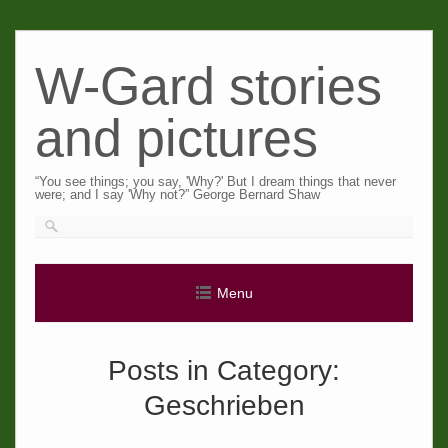
Skip
to
W-Gard stories
content
and pictures
“You see things; you say, 'Why?' But I dream things that never
were; and I say 'Why not?” George Bernard Shaw
Menu
Posts in Category:
Geschrieben