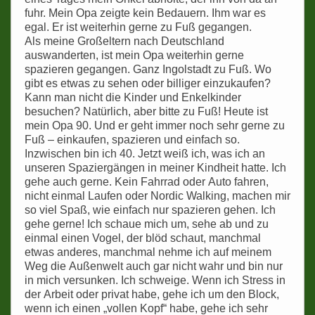
fuhr. Mein Opa zeigte kein Bedauern. Ihm war es
egal. Er ist weiterhin gerne zu Fuß gegangen.
Als meine Großeltern nach Deutschland
auswanderten, ist mein Opa weiterhin gerne
spazieren gegangen. Ganz Ingolstadt zu Fuß. Wo
gibt es etwas zu sehen oder billiger einzukaufen?
Kann man nicht die Kinder und Enkelkinder
besuchen? Natürlich, aber bitte zu Fuß! Heute ist
mein Opa 90. Und er geht immer noch sehr gerne zu
Fuß – einkaufen, spazieren und einfach so.
Inzwischen bin ich 40. Jetzt weiß ich, was ich an
unseren Spaziergängen in meiner Kindheit hatte. Ich
gehe auch gerne. Kein Fahrrad oder Auto fahren,
nicht einmal Laufen oder Nordic Walking, machen mir
so viel Spaß, wie einfach nur spazieren gehen. Ich
gehe gerne! Ich schaue mich um, sehe ab und zu
einmal einen Vogel, der blöd schaut, manchmal
etwas anderes, manchmal nehme ich auf meinem
Weg die Außenwelt auch gar nicht wahr und bin nur
in mich versunken. Ich schweige. Wenn ich Stress in
der Arbeit oder privat habe, gehe ich um den Block,
wenn ich einen „vollen Kopf“ habe, gehe ich sehr