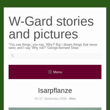
Skip
to
W-Gard stories
content
and pictures
“You see things; you say, 'Why?' But I dream things that never
were; and I say 'Why not?” George Bernard Shaw
Menu
Isarpflanze
On 27. September 2008 -
Alles