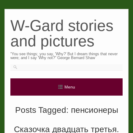
Skip
to
W-Gard stories
content
and pictures
“You see things; you say, 'Why?' But I dream things that never
were; and I say 'Why not?” George Bernard Shaw
Menu
Posts Tagged:
пенсионеры
Сказочка двадцать третья.