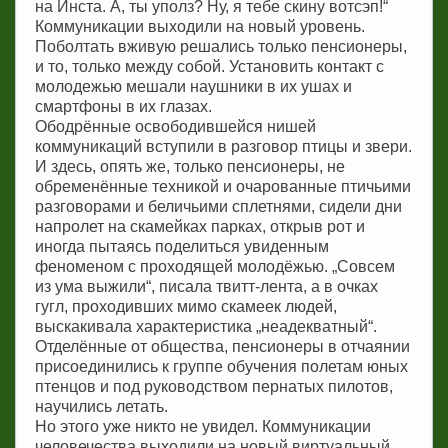
на Инста. А, ты уполз? Ну, я тебе скину вотсэп!“
Коммуникации выходили на новый уровень.
Поболтать вживую решались только пенсионеры,
и то, только между собой. Установить контакт с
молодежью мешали наушники в их ушах и
смартфоны в их глазах.
Ободрённые освободившейся нишей
коммуникаций вступили в разговор птицы и звери.
И здесь, опять же, только пенсионеры, не
обременённые техникой и очарованные птичьими
разговорами и беличьими сплетнями, сидели дни
напролет на скамейках парках, открыв рот и
иногда пытаясь поделиться увиденным
феноменом с проходящей молодёжью. „Совсем
из ума выжили“, писала твитт-лента, а в очках
гугл, проходивших мимо скамеек людей,
выскакивала характеристика „неадекватный“.
Отделённые от общества, пенсионеры в отчаянии
присоединились к группе обучения полетам юных
птенцов и под руководством пернатых пилотов,
научились летать.
Но этого уже никто не увидел. Коммуникации
человечества выходили на новый виртуальный