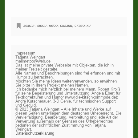
земля
,
люди
,
небо
,
сказки
,
сказочки
Impressum:
Tatjana Weingart
mailmetoo@web.de
Das ist meine private Webseite mit Objekten, die ich in
meiner Freizeit gestalte.
Alle Namen und Beschreibungen sind frei erfunden und mit
Humor zu betrachten.
Möchten Sie meine Ideen weiterverwenden, so erwähnen
Sie bitte in Ihrem Projekt meinen Namen.
Ich bedanke mich herzlich bei meinem Mann, Robert Kroiß
für seine Begeisterung und Unterstützung; Angela Ebert für
Textkorrekturen und Humor (www.die-kitschkommode.de);
André Kutscherauer, 3-D Genie, für technischen Support
und Geduld.
© 2013 Tatjana Weingart – Alle Inhalte und Werke auf
diesen Seiten unterliegen dem deutschen Urheberrecht. Die
Vervielfältigung, Bearbeitung, Verbreitung und jede Art der
Verwertung außerhalb der Grenzen des Urheberrechtes
bedürfen der schriftlichen Zustimmung von Tatjana
Weingart.
Datenschutzerklärung