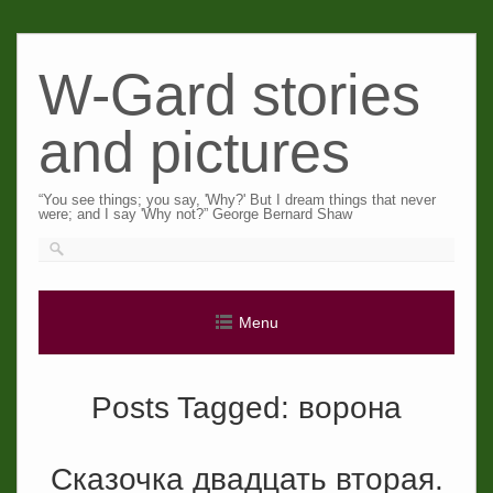
Skip
to
W-Gard stories
content
and pictures
“You see things; you say, 'Why?' But I dream things that never
were; and I say 'Why not?” George Bernard Shaw
Menu
Posts Tagged:
ворона
Сказочка двадцать вторая.