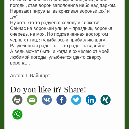
погоды, стая ворон заполонила небо над парком.
Нарезают пируэты, выкрикивая вороньи „эх“ и
„ух“.
Ну хоть кто-то радуется холоду и слякоти!
Сейчас на вороньей улице – праздник, воронья
очередь, не моя. Но подхваченная восторгом
черных птиц, я улыбаюсь и прибавляю шагу.
Разделенная радость – это радость вдвойне.
А ведь может быть, и когда я охмелею от моей
любимой погоды, улыбнётся где-то сверху
ворона…
Автор: Т. Вайнгарт
Do you like it? Share!