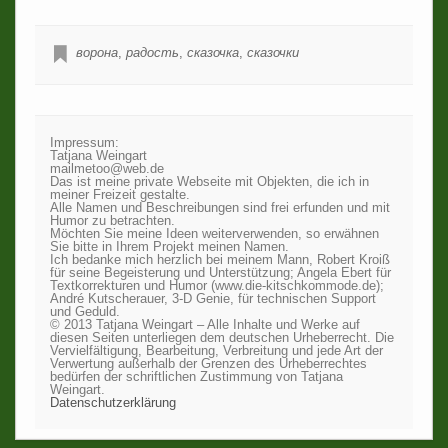
ворона
,
радость
,
сказочка
,
сказочки
Impressum:
Tatjana Weingart
mailmetoo@web.de
Das ist meine private Webseite mit Objekten, die ich in
meiner Freizeit gestalte.
Alle Namen und Beschreibungen sind frei erfunden und mit
Humor zu betrachten.
Möchten Sie meine Ideen weiterverwenden, so erwähnen
Sie bitte in Ihrem Projekt meinen Namen.
Ich bedanke mich herzlich bei meinem Mann, Robert Kroiß
für seine Begeisterung und Unterstützung; Angela Ebert für
Textkorrekturen und Humor (www.die-kitschkommode.de);
André Kutscherauer, 3-D Genie, für technischen Support
und Geduld.
© 2013 Tatjana Weingart – Alle Inhalte und Werke auf
diesen Seiten unterliegen dem deutschen Urheberrecht. Die
Vervielfältigung, Bearbeitung, Verbreitung und jede Art der
Verwertung außerhalb der Grenzen des Urheberrechtes
bedürfen der schriftlichen Zustimmung von Tatjana
Weingart.
Datenschutzerklärung